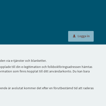
Logga in
u
en via e-tjänster och blanketter.
pplade till din e-legitimation och folkbokföringsadressen hämtas
nformation som finns kopplat till ditt användarkonto. Du kan bara
ärende är avslutat kommer det efter en förutbestämd tid att raderas