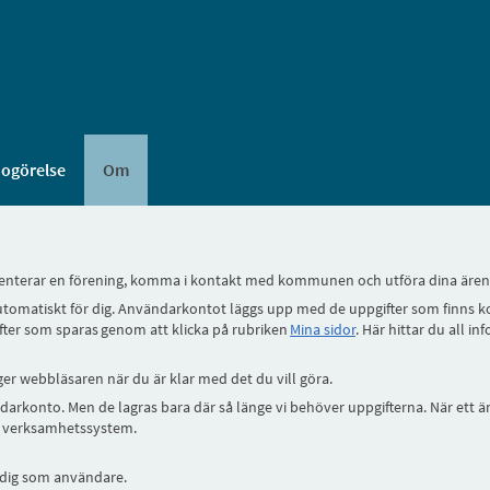
dogörelse
Om
esenterar en förening, komma i kontakt med kommunen och utföra dina ärend
tomatiskt för dig. Användarkontot läggs upp med de uppgifter som finns ko
fter som sparas genom att klicka på rubriken
Mina sidor
. Här hittar du all i
nger webbläsaren när du är klar med det du vill göra.
ändarkonto. Men de lagras bara där så länge vi behöver uppgifterna. När ett 
gs verksamhetssystem.
n dig som användare.