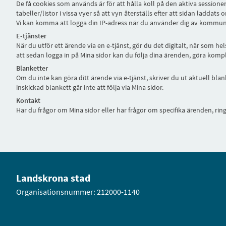
De få cookies som används är för att hålla koll på den aktiva sessio
tabeller/listor i vissa vyer så att vyn återställs efter att sidan laddats
Vi kan komma att logga din IP-adress när du använder dig av kommunens
E-tjänster
När du utför ett ärende via en e-tjänst, gör du det digitalt, när som h
att sedan logga in på Mina sidor kan du följa dina ärenden, göra komp
Blanketter
Om du inte kan göra ditt ärende via e-tjänst, skriver du ut aktuell bla
inskickad blankett går inte att följa via Mina sidor.
Kontakt
Har du frågor om Mina sidor eller har frågor om specifika ärenden, ri
Landskrona stad
Organisationsnummer: 212000-1140