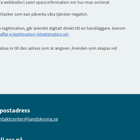
ndra webbsidor) samt spara information om hur man sorterat
attacker som kan påverka våra tjänster negativt.
-legitimation, går ärendet digitalt direkt till en handläggare. Genom
far e-legitimation (elegitimation.se).
skickas in till den adress som är angiven. Ärenden som skapas vid
postadress
ntaktcenter@landskrona.se
lj oss på