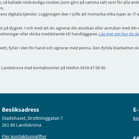
nen, så kallade nödvändiga cookies (som görs på samma sätt som för alla a
 om.
 digitala tjänster. Loggningen sker i syfte att motverka olika typer av IT-
elst på dygnet. I och med att du signerar din ansökan eller anmälan med din e
letteringar eller skicka meddelande till handläggaren.
Läs mer om hur du skaf
nkett, fyller i den för hand och signerar med penna. Den ifyllda blanketten 
ng Landskrona stad kontaktcenter på telefon 0418-47 00 00.
Besöksadress
E-
Stadshuset, Drottninggatan 7
ko
261 80 Landskrona
Fler kontaktuppgifter
Fö