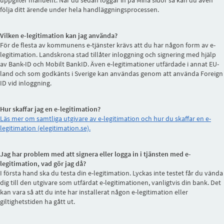
uppgifter manuellt. När du sedan loggar in på Mina sidor så kan du även
följa ditt ärende under hela handläggningsprocessen.
Vilken e-legitimation kan jag använda?
För de flesta av kommunens e-tjänster krävs att du har någon form av e-
legitimation. Landskrona stad tillåter inloggning och signering med hjälp
av Bank-ID och Mobilt BankID. Även e-legitimationer utfärdade i annat EU-
land och som godkänts i Sverige kan användas genom att använda Foreign
ID vid inloggning.
Hur skaffar jag en e-legitimation?
Läs mer om samtliga utgivare av e-legitimation och hur du skaffar en e-
legitimation (elegitimation.se).
Jag har problem med att signera eller logga in i tjänsten med e-
legitimation, vad gör jag då?
I första hand ska du testa din e-legitimation. Lyckas inte testet får du vända
dig till den utgivare som utfärdat e-legitimationen, vanligtvis din bank. Det
kan vara så att du inte har installerat någon e-legitimation eller
giltighetstiden ha gått ut.