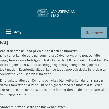
Meny
Logga in
u
FAQ
Vad är det för skillnad på en e-tjänst och en blankett?
En e-tjänst kan du göra när som helst på dygnet via en dator. Du fyller i
uppgifterna som efterfrågas och skickar in den till oss direkt på webben. De
flesta e-tjänster kräver också inloggning och signering med hjälp av e-
legitimation. Eventuella bilagor kan du ladda upp och skicka in i e-tjänsten.
Ärendet följer du sen via Mina sidor.
En blankett fyller du i för hand och vissa blanketter kan du fylla i på din
dator. Blanketten skriver du ut och signerar med din underskrift. Sedan
skickar du in den per post, e-post eller lämnar den till det kontor som ska
handlägga ärendet.
Stöder min webbläsare den här webbplatsen?