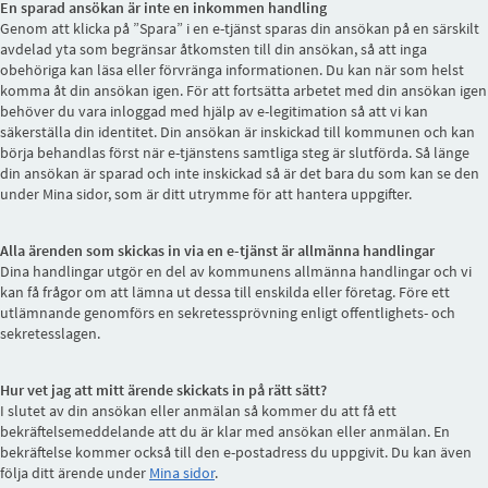
En sparad ansökan är inte en inkommen handling
Genom att klicka på ”Spara” i en e-tjänst sparas din ansökan på en särskilt
avdelad yta som begränsar åtkomsten till din ansökan, så att inga
obehöriga kan läsa eller förvränga informationen. Du kan när som helst
komma åt din ansökan igen. För att fortsätta arbetet med din ansökan igen
behöver du vara inloggad med hjälp av e-legitimation så att vi kan
säkerställa din identitet. Din ansökan är inskickad till kommunen och kan
börja behandlas först när e-tjänstens samtliga steg är slutförda. Så länge
din ansökan är sparad och inte inskickad så är det bara du som kan se den
under Mina sidor, som är ditt utrymme för att hantera uppgifter.
Alla ärenden som skickas in via en e-tjänst är allmänna handlingar
Dina handlingar utgör en del av kommunens allmänna handlingar och vi
kan få frågor om att lämna ut dessa till enskilda eller företag. Före ett
utlämnande genomförs en sekretessprövning enligt offentlighets- och
sekretesslagen.
Hur vet jag att mitt ärende skickats in på rätt sätt?
I slutet av din ansökan eller anmälan så kommer du att få ett
bekräftelsemeddelande att du är klar med ansökan eller anmälan. En
bekräftelse kommer också till den e-postadress du uppgivit. Du kan även
följa ditt ärende under
Mina sidor
.