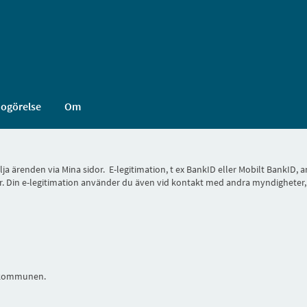
dogörelse
Om
 följa ärenden via Mina sidor. E-legitimation, t ex BankID eller Mobilt Bank
 sidor. Din e-legitimation använder du även vid kontakt med andra myndighete
i kommunen.