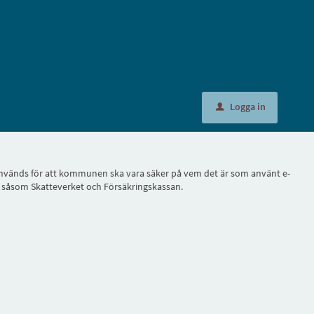
Logga in
u
ID, används för att kommunen ska vara säker på vem det är som använt e-
r, såsom Skatteverket och Försäkringskassan.